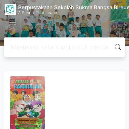
Perpustakaan Sekolah Sukma Bangsa Bireu
A School That Learns