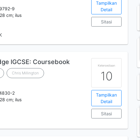
Tampilkan
9792-9
Detail
 28 cm; ilus
Sitasi
K
dge IGCSE: Coursebook
Ketersediaan
10
Chris Millington
4830-2
Tampilkan
28 cm; ilus
Detail
Sitasi
K