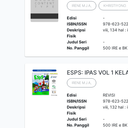
IRENE M.J.A,
KHRISTIYONO.
Edisi
-
ISBN/ISSN
978-623-52
Deskripsi
viii, 134 hal :
Fisik
Judul Seri
-
No. Panggil
500 IRE e BK
ESPS: IPAS VOL 1 KEL
IRENE M.J.A,
Edisi
REVISI
ISBN/ISSN
978-623-522
Deskripsi
viii, 132 hal :
Fisik
Judul Seri
-
No. Panggil
500 IRE e BK