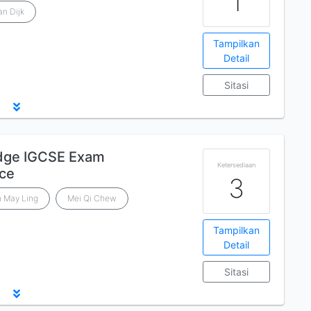
1
n Dijk
Tampilkan
Detail
Sitasi
idge IGCSE Exam
Ketersediaan
ice
3
 May Ling
Mei Qi Chew
Tampilkan
Detail
Sitasi