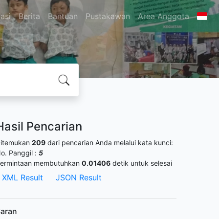
asi
Berita
Bantuan
Pustakawan
Area Anggota
Hasil Pencarian
itemukan
209
dari pencarian Anda melalui kata kunci:
o. Panggil :
5
ermintaan membutuhkan
0.01406
detik untuk selesai
XML Result
JSON Result
aran