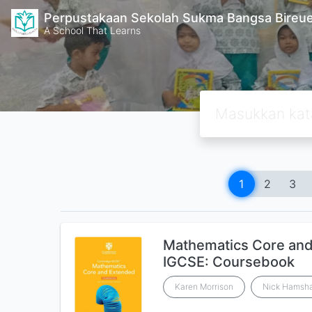
Perpustakaan Sekolah Sukma Bangsa Bireu
A School That Learns
1
2
3
Mathematics Core an
IGCSE: Coursebook
Karen Morrison
Nick Hamsh