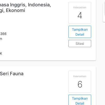
sa Inggris, Indonesia,
Ketersediaan
ogi, Ekonomi
4
Tampilkan
4366
Detail
cm
Sitasi
BK
 Seri Fauna
Ketersediaan
6
Tampilkan
Detail