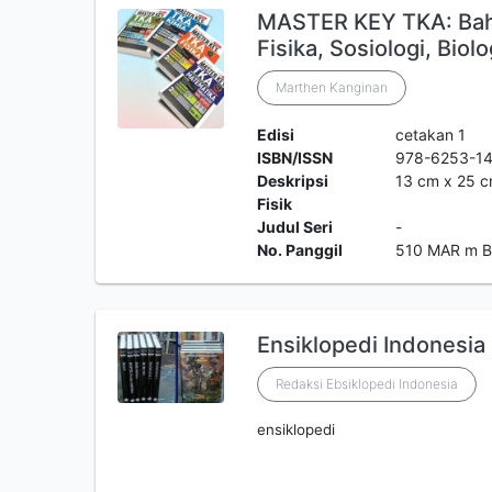
MASTER KEY TKA: Baha
Fisika, Sosiologi, Biol
Marthen Kanginan
Edisi
cetakan 1
ISBN/ISSN
978-6253-1
Deskripsi
13 cm x 25 
Fisik
Judul Seri
-
No. Panggil
510 MAR m 
Ensiklopedi Indonesia
Redaksi Ebsiklopedi Indonesia
ensiklopedi