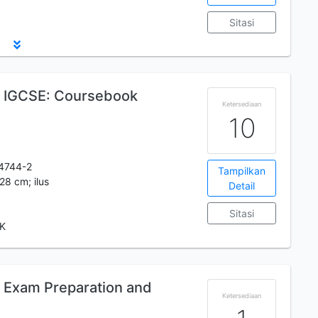
Sitasi
e IGCSE: Coursebook
Ketersediaan
10
4744-2
Tampilkan
28 cm; ilus
Detail
Sitasi
BK
 Exam Preparation and
Ketersediaan