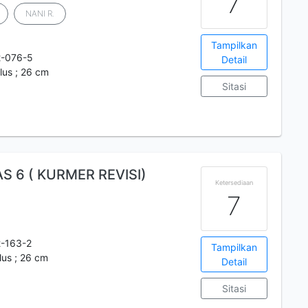
7
NANI R.
Tampilkan
2-076-5
Detail
 ilus ; 26 cm
Sitasi
AS 6 ( KURMER REVISI)
Ketersediaan
7
-163-2
Tampilkan
 ilus ; 26 cm
Detail
Sitasi