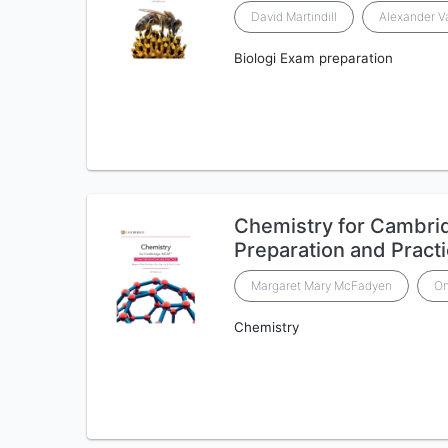
David Martindill
Alexander Va
Biologi Exam preparation
Chemistry for Cambr
Preparation and Pract
Margaret Mary McFadyen
On
Chemistry