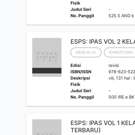
Fisik
Judul Seri
-
No. Panggil
525.5 AND k
ESPS: IPAS VOL 2 KELA
IRENE M.J.A,
KHRISTIYONO.
Edisi
revisi
ISBN/ISSN
978-623-522
Deskripsi
viii, 131 hal :
Fisik
Judul Seri
-
No. Panggil
500 IRE e BK
ESPS: IPAS VOL 1 KELA
TERBARU)