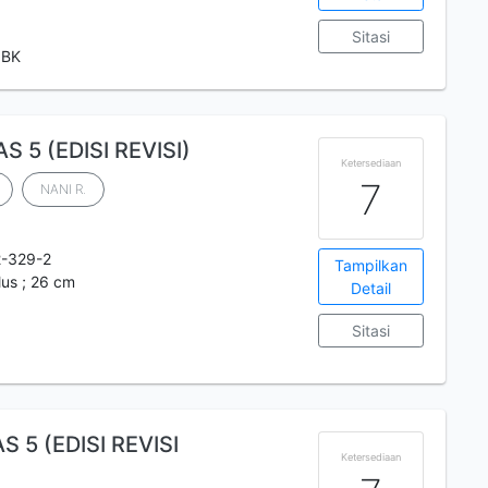
Sitasi
 BK
S 5 (EDISI REVISI)
Ketersediaan
7
NANI R.
-329-2
Tampilkan
 ilus ; 26 cm
Detail
Sitasi
S 5 (EDISI REVISI
Ketersediaan