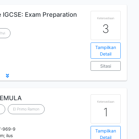
e IGCSE: Exam Preparation
Ketersediaan
3
hvi
Tampilkan
Detail
Sitasi
 PEMULA
Ketersediaan
1
El Primo Ramon
7-969-9
Tampilkan
m; ilus
Detail