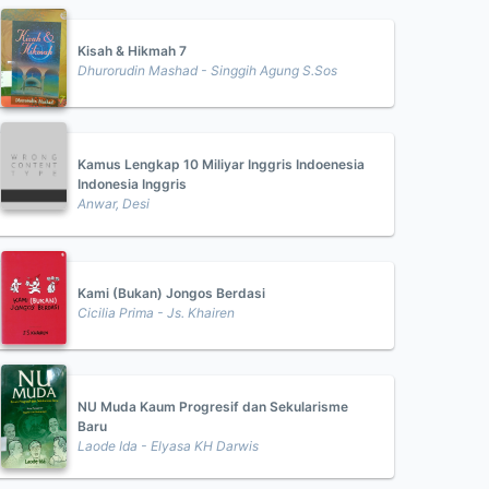
Kisah & Hikmah 7
Dhurorudin Mashad - Singgih Agung S.Sos
Kamus Lengkap 10 Miliyar Inggris Indoenesia
Indonesia Inggris
Anwar, Desi
Kami (Bukan) Jongos Berdasi
Cicilia Prima - Js. Khairen
NU Muda Kaum Progresif dan Sekularisme
Baru
Laode Ida - Elyasa KH Darwis