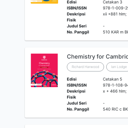
Edisi
Cetakan 3
ISBN/ISSN
978-1-009-2
Deskripsi
xii +881 hlm;
Fisik
Judul Seri
-
No. Panggil
510 KAR m B
Chemistry for Cambri
Richard Harwood
Ian Lodge
Edisi
Cetakan 5
ISBN/ISSN
978-1-108-9
Deskripsi
x + 466 hlm; 
Fisik
Judul Seri
-
No. Panggil
540 RIC c B