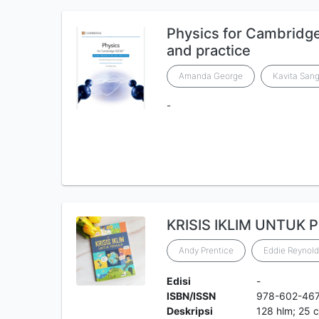
Physics for Cambridg
and practice
Amanda George
Kavita Sang
-
KRISIS IKLIM UNTUK
Andy Prentice
Eddie Reynold
Edisi
-
ISBN/ISSN
978-602-46
Deskripsi
128 hlm; 25 c