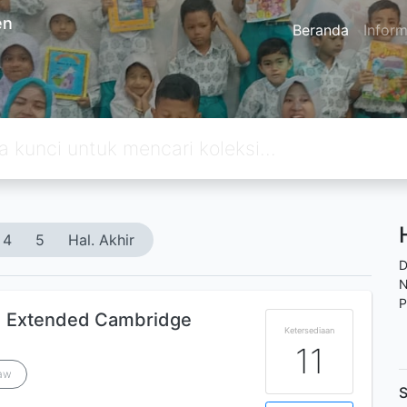
en
Beranda
Inform
4
5
Hal. Akhir
D
N
P
d Extended Cambridge
Ketersediaan
11
aw
S