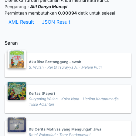
Ditemukan
3
dari pencarian Anda melalui kata kunci:
Pengarang :
Alif Danya Munsyi
Permintaan membutuhkan
0.00094
detik untuk selesai
XML Result
JSON Result
Saran
Aku Bisa Bertanggung Jawab
S. Wulan - Rei El Tsurayya A. - Melani Putri
Kertas (Paper)
Suryaning Wulan - Koko Nata - Herlina Kartaatmadja -
Tissa Adiantari
98 Cerita Motivas yang Mengungah Jiwa
Retni Wulandari - Terry Perdanawati