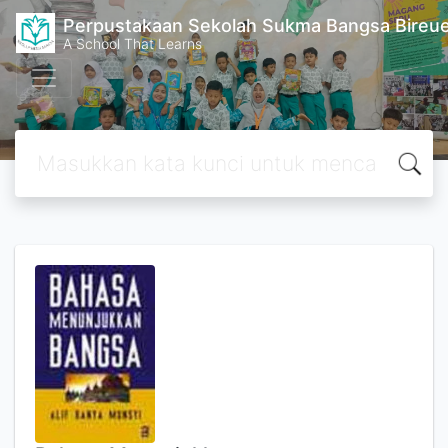
Perpustakaan Sekolah Sukma Bangsa Bireu
A School That Learns