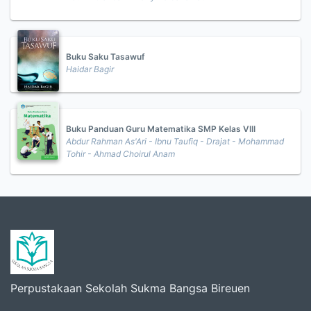
Buku Saku Tasawuf
Haidar Bagir
Buku Panduan Guru Matematika SMP Kelas VIII
Abdur Rahman As'Ari - Ibnu Taufiq - Drajat - Mohammad
Tohir - Ahmad Choirul Anam
Perpustakaan Sekolah Sukma Bangsa Bireuen