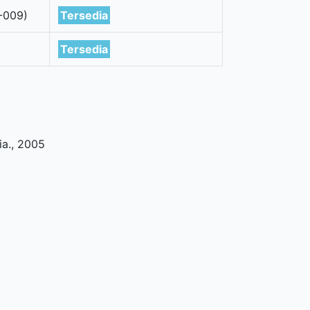
-009)
Tersedia
Tersedia
ia
.,
2005