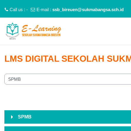
Call us : -
E-mail :
ssb_bireuen@sukmabangsa.sch.id
Lewati ke konten utama
LMS DIGITAL SEKOLAH SUK
ori kursus
SPMB