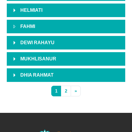
HELMIATI
FAHMI
DEWI RAHAYU
MUKHLISANUR
DHIA RAHMAT
Halaman 1
Halaman 2
Laman selanjutnya
1
2
»