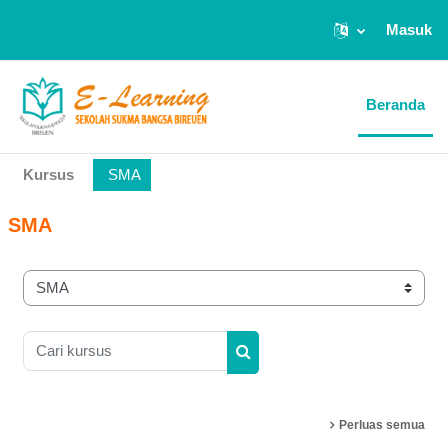
Masuk
Lewati ke konten utama
Beranda
Kursus
SMA
SMA
Kategori kursus
Cari kursus
Cari kursus
Perluas semua