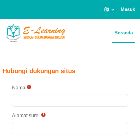
Masuk
Lewati ke konten utama
Beranda
Hubungi dukungan situs
Nama
Alamat surel