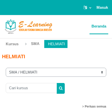
Masuk
Lewati ke konten utama
Beranda
SMA
Kursus
HELMIATI
HELMIATI
Kategori kursus
Cari kursus
Cari kursus
Perluas semua