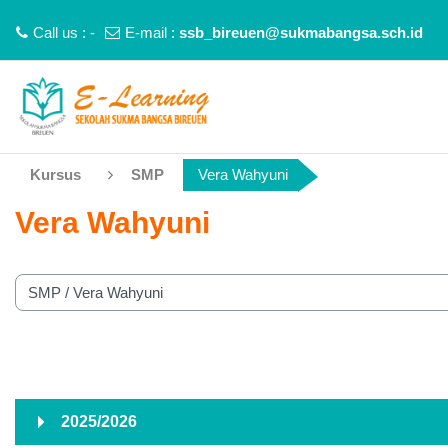
Call us : -
E-mail :
ssb_bireuen@sukmabangsa.sch.id
Lewati ke konten utama
Kursus
SMP
Vera Wahyuni
Vera Wahyuni
ori kursus
2025/2026