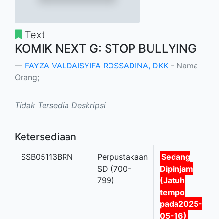
Text
KOMIK NEXT G: STOP BULLYING
FAYZA VALDAISYIFA ROSSADINA, DKK
- Nama
Orang;
Tidak Tersedia Deskripsi
Ketersediaan
SSB05113BRN
Perpustakaan
Sedang
SD (700-
Dipinjam
799)
(Jatuh
tempo
pada2025-
05-16)