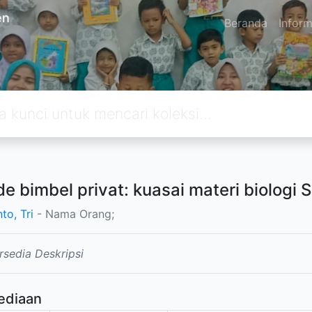
en
Beranda
Inform
e bimbel privat: kuasai materi biologi S
to, Tri
- Nama Orang;
rsedia Deskripsi
ediaan