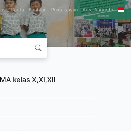
asi
Berita
Bantuan
Pustakawan
Area Anggota
MA kelas X,XI,XII