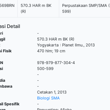
569BRN
570.3 HAR m BK
Perpustakaan SMP/SMA 
(R)
599)
si Detail
ri
-
gil
570.3 HAR m BK (R)
t
Yogyakarta
:
Planet Ilmu
.,
2013
i Fisik
470 hlm; 19 cm
SN
978-979-877-304-4
si
500-599
-
dia
-
embawa
-
Cetakan 1, 2013
Biologi SMA
il Spesifik
-
aan
Penyunting: Aficha