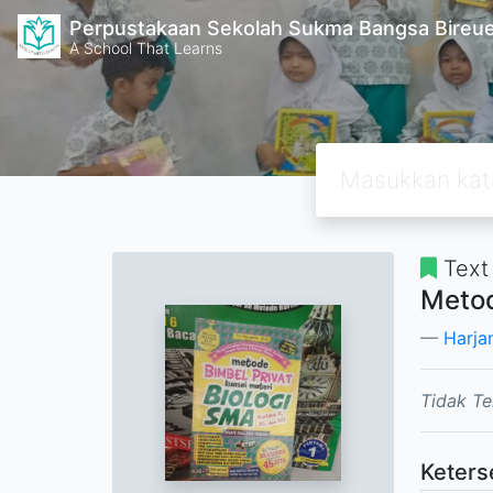
Perpustakaan Sekolah Sukma Bangsa Bireu
A School That Learns
Text
Metod
Harjan
Tidak Te
Keters