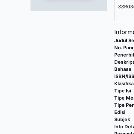
SSB03
Informa
Judul Se
No. Pang
Penerbi
Deskrips
Bahasa
ISBN/IS
Klasifika
Tipe Isi
Tipe Me
Tipe P
Edisi
Subjek
Info Deta
Pernyat