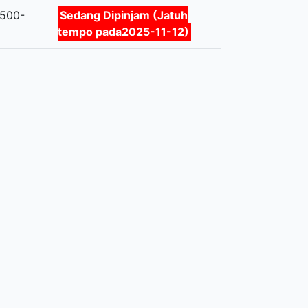
(500-
Sedang Dipinjam (Jatuh
tempo pada2025-11-12)