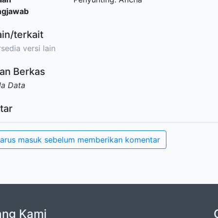
ngjawab
ain/terkait
sedia versi lain
an Berkas
da Data
tar
arus masuk sebelum memberikan komentar
ang Kami