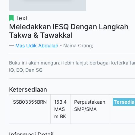
Text
Meledakkan IESQ Dengan Langkah
Takwa & Tawakkal
Mas Udik Abdullah
- Nama Orang;
Buku ini akan mengurai lebih lanjut berbagai keterkaita
IQ, EQ, Dan SQ
Ketersediaan
SSB03355BRN
153.4
Perpustakaan
Tersedia
MAS
SMP/SMA
m BK
Informasi Detail