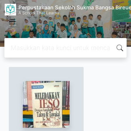
Perpustakaan Sekolah Sukma Bangsa Bireu
A School That Learns