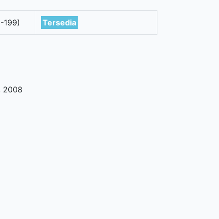
-199)
Tersedia
,
2008