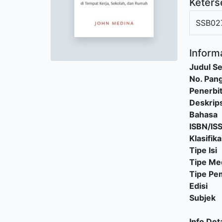
Keters
SSB02
Informa
Judul Se
No. Pang
Penerbi
Deskrips
Bahasa
ISBN/IS
Klasifika
Tipe Isi
Tipe Me
Tipe P
Edisi
Subjek
Info Deta