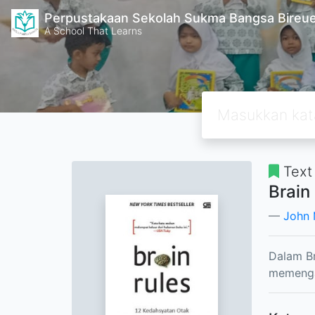
Perpustakaan Sekolah Sukma Bangsa Bireu
A School That Learns
Text
Brain
John 
Dalam Br
memengar