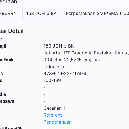
ediaan
796BRN
153 JOH b BK
Perpustakaan SMP/SMA (100
si Detail
ri
-
gil
153 JOH b BK
t
Jakarta
:
PT Gramedia Pustaka Utama
.
i Fisik
304 hlm; 22,5x15 cm; ilus
Indonesia
SN
978-979-22-7174-4
si
100-199
-
dia
-
embawa
-
Cetakan 1
Referensi
Pengetahuan
il Spesifik
-