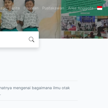
asi
Berita
Bantuan
Pustakawan
Area Anggota
minatnya mengenai bagaimana ilmu otak
.