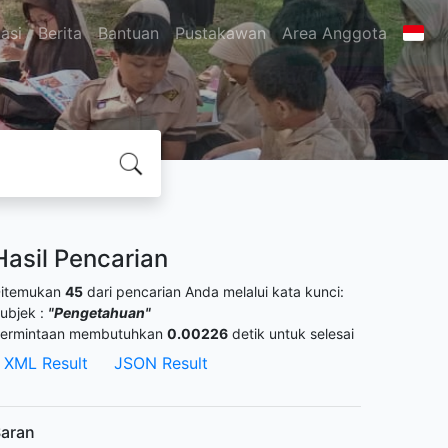
asi
Berita
Bantuan
Pustakawan
Area Anggota
Hasil Pencarian
itemukan
45
dari pencarian Anda melalui kata kunci:
ubjek :
"Pengetahuan"
ermintaan membutuhkan
0.00226
detik untuk selesai
XML Result
JSON Result
aran