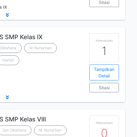
Sitasi
s IX
S SMP Kelas IX
Ketersediaan
1
 Oktafiana
M. Nursa'ban
Hartati
Tampilkan
Detail
Sitasi
 SMP Kelas VIII
Ketersediaan
0
Sari Oktafiana
M. Nursa'ban