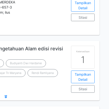
 MERDEKA
Tampilkan
6-657-3
Detail
m; ilus
Sitasi
getahuan Alam edisi revisi
Ketersediaan
1
Budiyanti Dwi Hardanie
ajar Tri Maryana
Rendi Ramliyana
Tampilkan
Detail
Sitasi