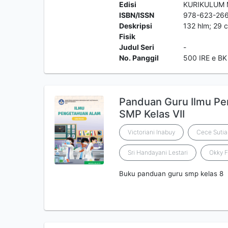
Edisi
KURIKULUM
ISBN/ISSN
978-623-26
Deskripsi
132 hlm; 29 c
Fisik
Judul Seri
-
No. Panggil
500 IRE e BK
Panduan Guru Ilmu Pen
SMP Kelas VII
Victoriani Inabuy
Cece Sutia
Sri Handayani Lestari
Okky F
Buku panduan guru smp kelas 8