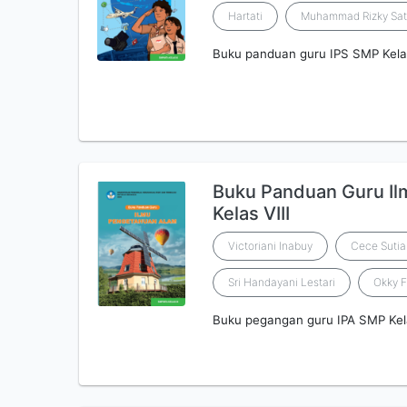
Hartati
Muhammad Rizky Sat
Buku panduan guru IPS SMP Kela
Buku Panduan Guru I
Kelas VIII
Victoriani Inabuy
Cece Sutia
Sri Handayani Lestari
Okky F
Buku pegangan guru IPA SMP Kela