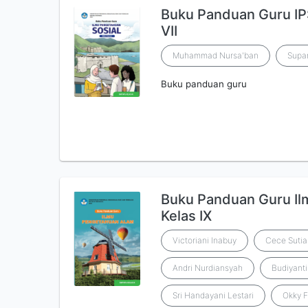
Buku Panduan Guru IPS
VII
Muhammad Nursa'ban
Supar
Buku panduan guru
Buku Panduan Guru I
Kelas IX
Victoriani Inabuy
Cece Sutia
Andri Nurdiansyah
Budiyant
Sri Handayani Lestari
Okky F