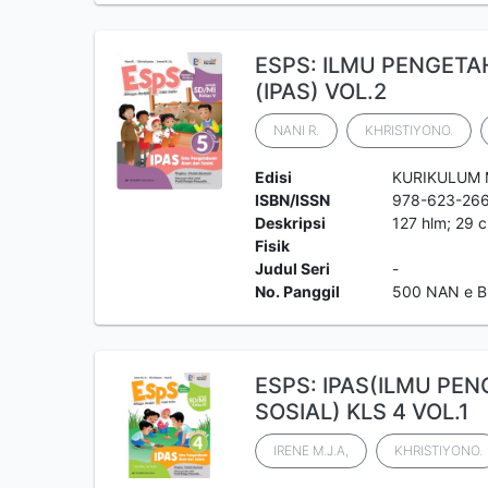
ESPS: ILMU PENGET
(IPAS) VOL.2
NANI R.
KHRISTIYONO.
Edisi
KURIKULUM
ISBN/ISSN
978-623-26
Deskripsi
127 hlm; 29 c
Fisik
Judul Seri
-
No. Panggil
500 NAN e 
ESPS: IPAS(ILMU PE
SOSIAL) KLS 4 VOL.1
IRENE M.J.A,
KHRISTIYONO.