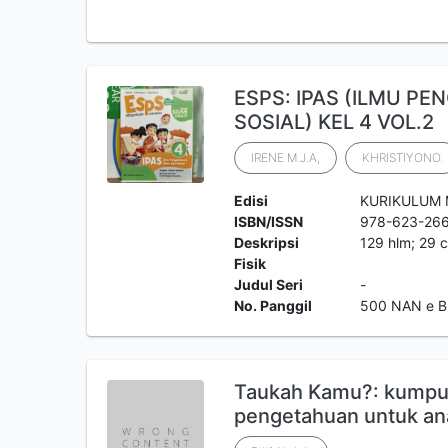
ESPS: IPAS (ILMU P
SOSIAL) KEL 4 VOL.2
IRENE M.J.A,
KHRISTIYONO.
Edisi
KURIKULUM
ISBN/ISSN
978-623-26
Deskripsi
129 hlm; 29 c
Fisik
Judul Seri
-
No. Panggil
500 NAN e 
Taukah Kamu?: kumpula
pengetahuan untuk an