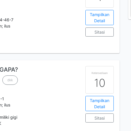
Tampilkan
4-46-7
Detail
; ilus
Sitasi
NGAPA?
Ketersediaan
10
dkk
-1
Tampilkan
; ilus
Detail
miliki gigi
Sitasi
K