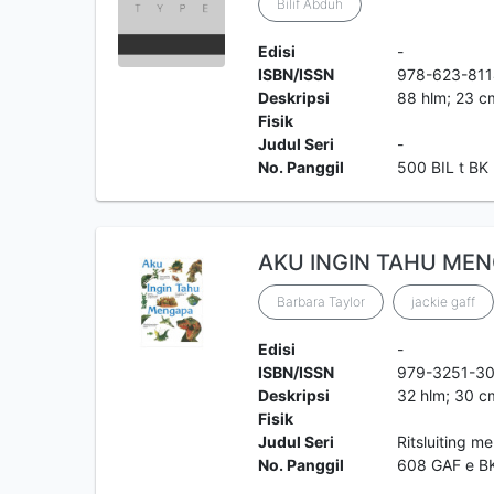
Bilif Abduh
Edisi
-
ISBN/ISSN
978-623-811
Deskripsi
88 hlm; 23 cm
Fisik
Judul Seri
-
No. Panggil
500 BIL t BK
AKU INGIN TAHU ME
Barbara Taylor
jackie gaff
Edisi
-
ISBN/ISSN
979-3251-30
Deskripsi
32 hlm; 30 cm
Fisik
Judul Seri
Ritsluiting me
No. Panggil
608 GAF e B