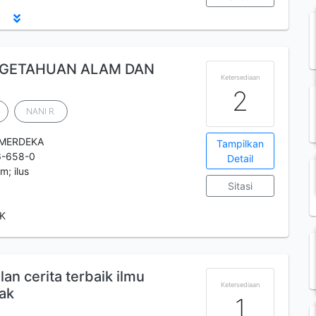
ENGETAHUAN ALAM DAN
Ketersediaan
2
NANI R.
 MERDEKA
Tampilkan
6-658-0
Detail
m; ilus
Sitasi
BK
n cerita terbaik ilmu
Ketersediaan
ak
1