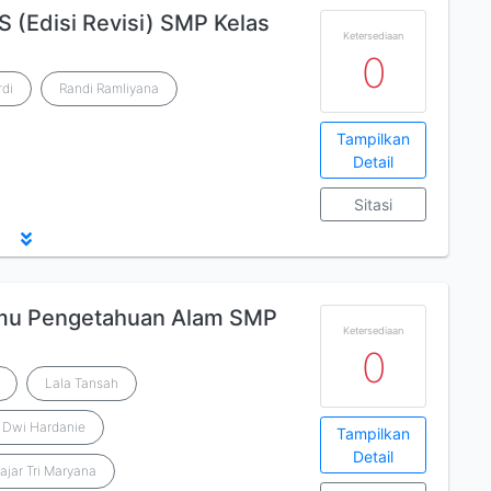
 (Edisi Revisi) SMP Kelas
Ketersediaan
0
di
Randi Ramliyana
Tampilkan
Detail
Sitasi
lmu Pengetahuan Alam SMP
Ketersediaan
0
Lala Tansah
i Dwi Hardanie
Tampilkan
Detail
ajar Tri Maryana