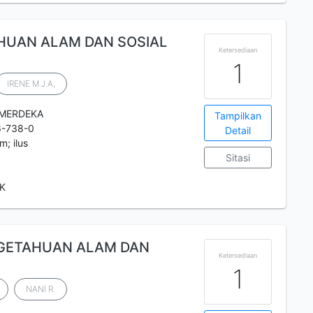
AHUAN ALAM DAN SOSIAL
Ketersediaan
1
IRENE M.J.A,
 MERDEKA
Tampilkan
6-738-0
Detail
m; ilus
Sitasi
BK
NGETAHUAN ALAM DAN
Ketersediaan
1
NANI R.