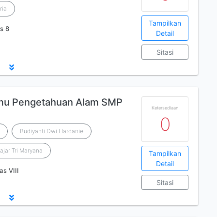
ria
Tampilkan
s 8
Detail
Sitasi
lmu Pengetahuan Alam SMP
Ketersediaan
0
Budiyanti Dwi Hardanie
ajar Tri Maryana
Tampilkan
Detail
s VIII
Sitasi