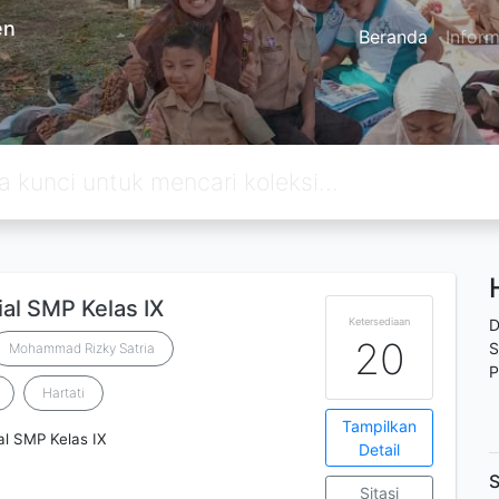
en
Beranda
Inform
al SMP Kelas IX
Ketersediaan
D
20
S
Mohammad Rizky Satria
P
Hartati
Tampilkan
al SMP Kelas IX
Detail
S
Sitasi