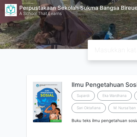
Perpustakaan Sekolah Sukma Bangsa Bireu
A School That Learns
Ilmu Pengetahuan Sosi
Supardi
Eka Wardhana
Sari Oktafiana
M. Nursa'ban
Buku teks ilmu pengetahuan sosi