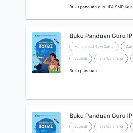
Buku panduan guru IPA SMP Kela
Buku Panduan Guru IP
Muhammad Rizky Satria
Sari
Supardi
Eka Wardhana
Buku panduan
Buku Panduan Guru IPS
Supardi
Eka Wardhana