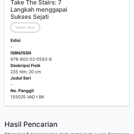
Take The Stairs: 7
Langkah menggapai
Sukses Sejati
Vaden, Rory
Edisi
-
ISBN/ISSN
978-602-02-0593-9
Deskripsi Fisik
235 hlm; 20 cm
Judul Seri
-
No. Panggil
155025 VAD t BK
Hasil Pencarian