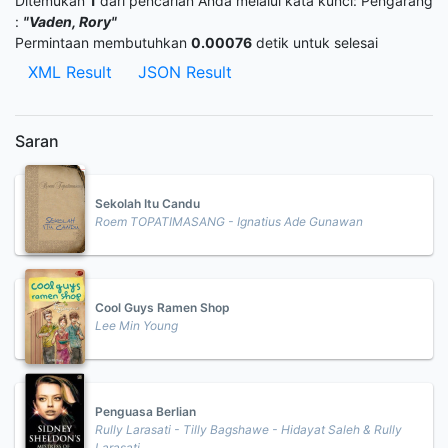
Ditemukan
1
dari pencarian Anda melalui kata kunci:
Pengarang
:
"Vaden, Rory"
Permintaan membutuhkan
0.00076
detik untuk selesai
XML Result
JSON Result
Saran
Sekolah Itu Candu
Roem TOPATIMASANG - Ignatius Ade Gunawan
Cool Guys Ramen Shop
Lee Min Young
Penguasa Berlian
Rully Larasati - Tilly Bagshawe - Hidayat Saleh & Rully
Larasati