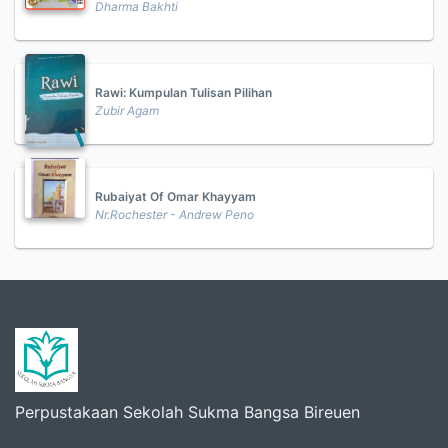
Dharma Bakhti
Rawi: Kumpulan Tulisan Pilihan
Zubir Agam
Rubaiyat Of Omar Khayyam
Nr.Rochester - Andrew Peno
Perpustakaan Sekolah Sukma Bangsa Bireuen