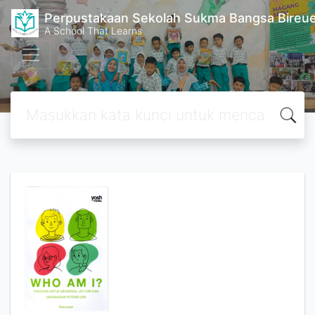
Perpustakaan Sekolah Sukma Bangsa Bireu
A School That Learns