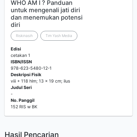
WHO AM I ? Panduan
untuk mengenali jati diri
dan menemukan potensi
diri
Riskinasih
Tim Yash Media
Edisi
cetakan 1
ISBN/ISSN
978-623-5480-12-1
Deskripsi Fisik
viii + 118 hlm; 13 x 19 cm; ilus
Judul Seri
-
No. Panggil
152 RIS w BK
Hasil Pencarian